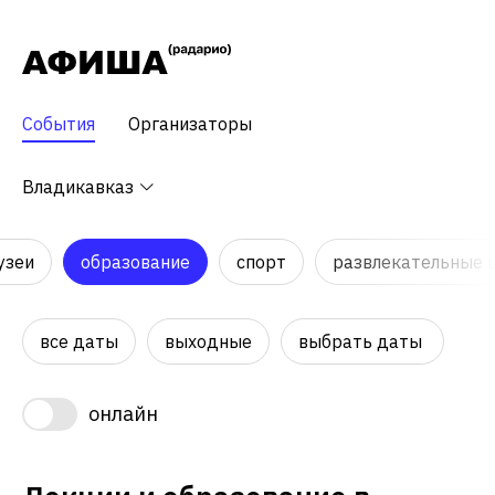
События
Организаторы
Владикавказ
узеи
образование
спорт
развлекательные 
все даты
выходные
выбрать даты
онлайн