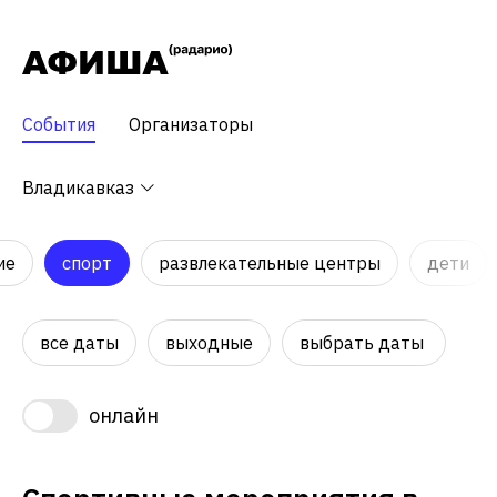
События
Организаторы
Владикавказ
ие
спорт
развлекательные центры
дети
все даты
выходные
выбрать даты
онлайн